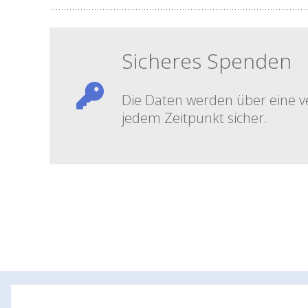
A
Sicheres Spenden
l
t
e
Die Daten werden über eine ve
r
jedem Zeitpunkt sicher.
n
a
t
i
v
e
: