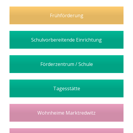
Frühförderung
Schulvorbereitende Einrichtung
Förderzentrum / Schule
Tagesstätte
Wohnheime Marktredwitz