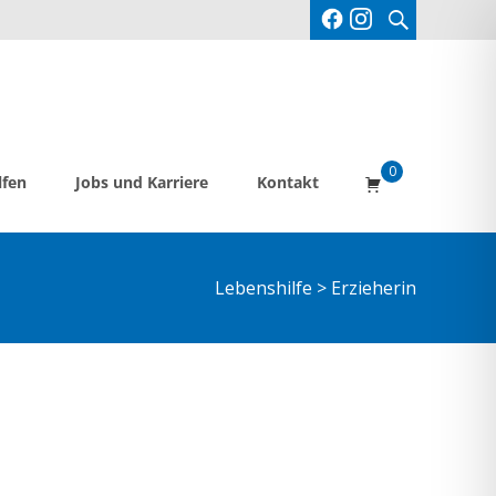
Suche
nach:
0
lfen
Jobs und Karriere
Kontakt
Lebenshilfe
>
Erzieherin