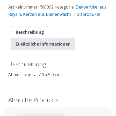
r
Artikelnummer:
R00092
Kategorie:
Dekoartikel aus
n
Raysin, Kerzen aus Bienenwachs, Holzprodukte
a
t
i
Beschreibung
v
e
Zusätzliche Informationen
:
Beschreibung
Abmessung ca. 7,0 x 5,0 cm
Ähnliche Produkte