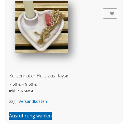
Add to Wishlist
Kerzenhalter Herz aus Raysin
7,50
€
–
9,50
€
inkl. 7 % MwSt.
zzgl.
Versandkosten
Dieses
Ausführung wählen
Produkt
weist