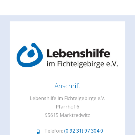
mehrere
Varianten
auf.
Die
Optionen
können
auf
der
Produktseite
gewählt
Anschrift
werden
Lebenshilfe im Fichtelgebirge e.V.
Pfarrhof 6
95615 Marktredwitz
Telefon:
(0 92 31) 97 304 0