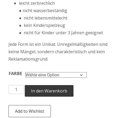
leicht zerbrechlich
● nicht wasserbeständig
● nicht lebensmittelecht
● kein Kinderspielzeug
● nicht für Kinder unter 3 Jahren geeignet
Jede Form ist ein Unikat. Unregelmäßigkeiten sind
keine Mängel, sondern charakteristisch und kein
Reklamationsgrund.
FARBE
Hasenjunge
A
In den Warenkorb
mit
l
Shirt
t
Menge
e
Add to Wishlist