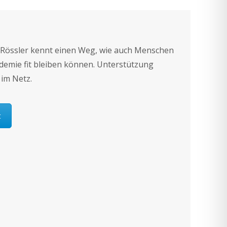
die
Lautstärke
zu
regeln.
 Rössler kennt einen Weg, wie auch Menschen
demie fit bleiben können. Unterstützung
 im Netz.
t