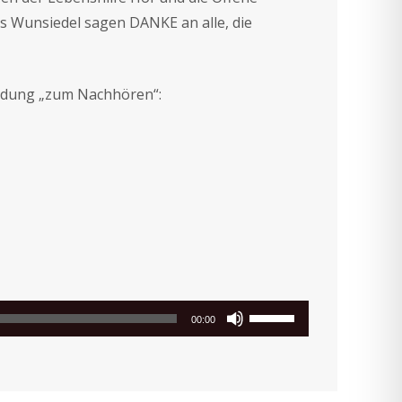
s Wunsiedel sagen DANKE an alle, die
endung „zum Nachhören“:
Pfeiltasten
00:00
Hoch/Runter
benutzen,
um